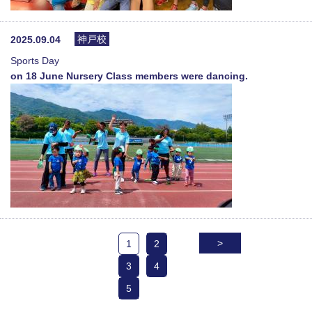
神戸校
2025.09.04
Sports Day
on 18 June Nursery Class members were dancing.
>
1
2
3
4
5